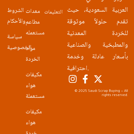
العربية السعودية، حيث
الشروط
معدات
التعليمات
تقدم حلولاً موثوقة
والأحكام
مطاعم
للخردة المعدنية
مستعمله
سياسة
والمطبخية والصناعية
الخصوصية
مواد
بأسعار عادلة وخدمة
الخردة
احترافية.
مكيفات
هواء
© 2025 Saudi Scrap Buying — All
مستعملة
rights reserved.
مكيفات
هواء
خردة