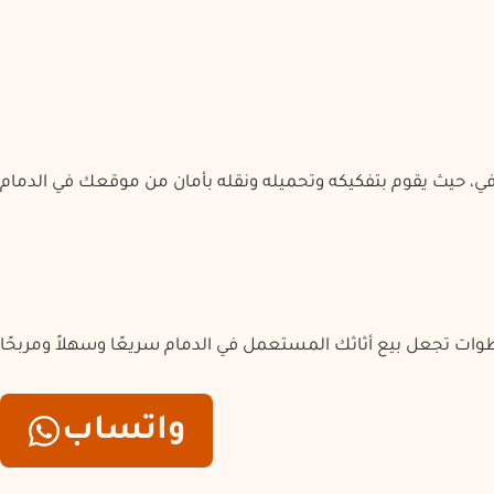
إزالة المهنية
ري أثاثك المستعمل
واتساب