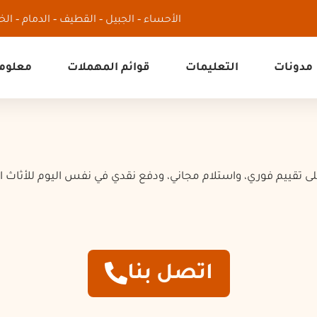
الأحساء - الجبيل - القطيف - الدمام - الخب
مدونات
التعليمات
قوائم المهملات
معلوما
شراء أثاث
ى تقييم فوري، واستلام مجاني، ودفع نقدي في نفس اليوم للأثاث ا
اتصل بنا