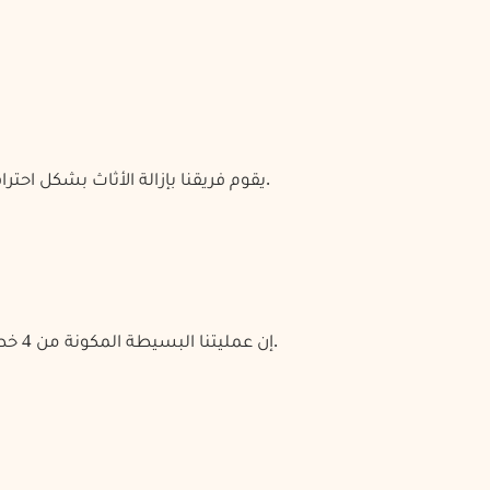
يقوم فريقنا بإزالة الأثاث بشكل احترافي، حيث يقوم بتفكيكه وتحميله ونقله بأمان من موقعك في الدمام.
كيف نشت
إن عمليتنا البسيطة المكونة من 4 خطوات تجعل بيع أثاثك المستعمل في الدمام سريعًا وسهلاً ومربحًا.