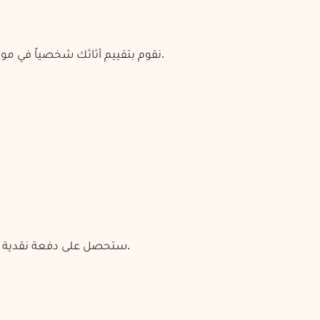
نقوم بتقييم أثاثك شخصياً في موقعك في الدمام أو عبر الصور/الفيديو لتحديد حالته وقيمته السوقية.
ستحصل على دفعة نقدية فورية في الموقع بعد التحقق من الأثاث وإزالته. لا توجد رسوم خفية.