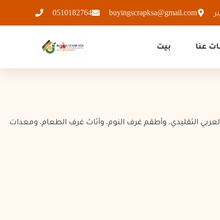
Skip
ر
buyingscrapksa@gmail.com
0510182764
to
content
ت عنا
بيت
 مستعمل في القطيف
لعربي التقليدي، وأطقم غرف النوم، وأثاث غرف الطعام، ومعدات