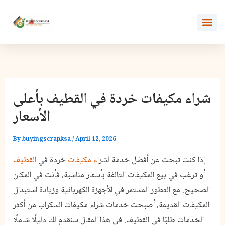
Skip
to
content
ت عنا
ات
شراء مكيفات خردة في القطيف بأعلى
الأسعار
By
buyingscrapksa
/
April 12, 2026
إذا كنت تبحث عن أفضل خدمة لشر
اء مكيفات
خردة في
القطيف
أو ترغب في بيع المكيفات التالفة بأسعار مناسبة، فأنت في المكان
الصحيح. مع التطور المستمر في الأجهزة الكهربائية وزيادة استبدال
المكيفات القديمة، أصبحت خدمات شراء مكيفات السكراب من أكثر
الخدمات طلبًا في القطيف. في هذا المقال سنقدم لك دليلًا شاملًا