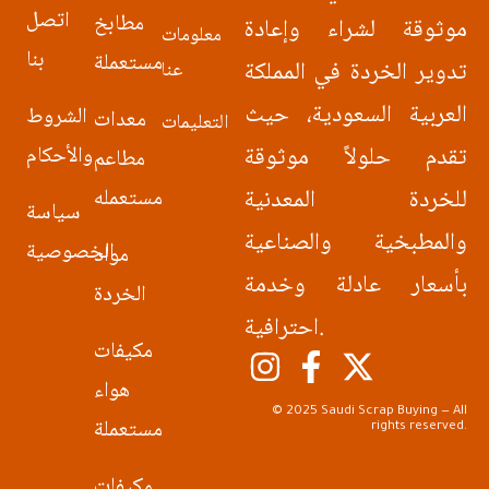
اتصل
مطابخ
موثوقة لشراء وإعادة
معلومات
بنا
مستعملة
تدوير الخردة في المملكة
عنا
العربية السعودية، حيث
الشروط
معدات
التعليمات
تقدم حلولاً موثوقة
والأحكام
مطاعم
للخردة المعدنية
مستعمله
سياسة
والمطبخية والصناعية
الخصوصية
مواد
بأسعار عادلة وخدمة
الخردة
احترافية.
مكيفات
هواء
© 2025 Saudi Scrap Buying — All
مستعملة
rights reserved.
مكيفات