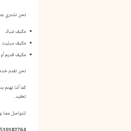
نحن نشتري جمي
مكيف شباك
مكيف سبليت
مكيف قديم أو
نحن نقدم خدمة
كما أننا نهتم 
تعقيد.
للتواصل معنا و
510182764