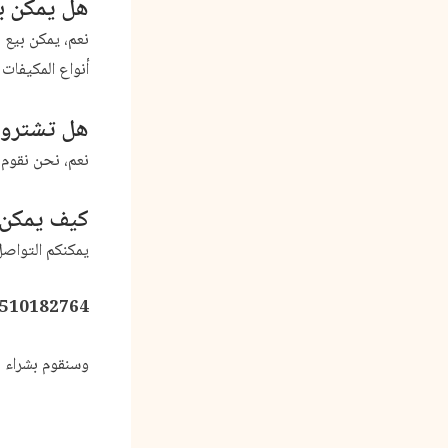
هل يمكن ب
نعم، يمكن بيع
م
أنواع المكيفات 
هل تشترون
نعم، نحن نقوم 
كيف يمكن 
يمكنكم التواصل 
510182764
وسنقوم بشراء
م