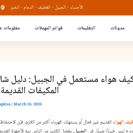
الأحساء - الجبيل - القطيف - الدمام - الخبر
m
مدونات
التعليمات
قوائم المهملات
معلومات عن
يف هواء مستعمل في الجبيل: دليل شام
المكيفات القديمة
apksa
/
March 16, 2026
يف الهواء
القديم غير فعال أو يستهلك كهرباء أكثر من اللازم، فإن الاحتفاظ
ودع ليس خيارًا جيدًا. في
الجبيل
، يفضل الكثير من الناس بيع الأجهزة القديمة