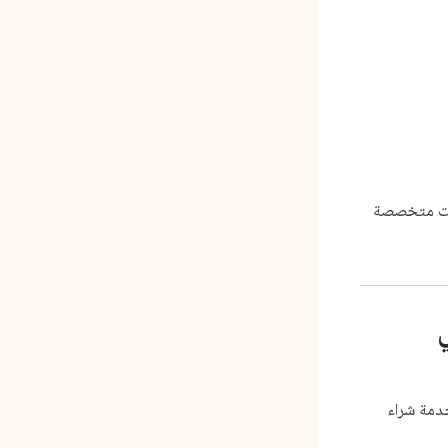
كات متخصصة
دمة شراء