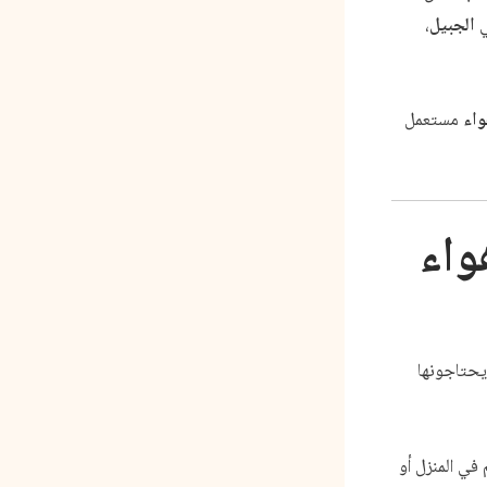
ي
الجبيل
،
اء
مستعمل
واء
يحتاجونها
في المنزل أو